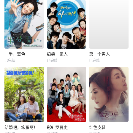
一半，蓝色
搞笑一家人
第一个男人
已完结
已完结
已完结
结婚吧，笨蛋啊！
彩虹罗曼史
红色皮鞋