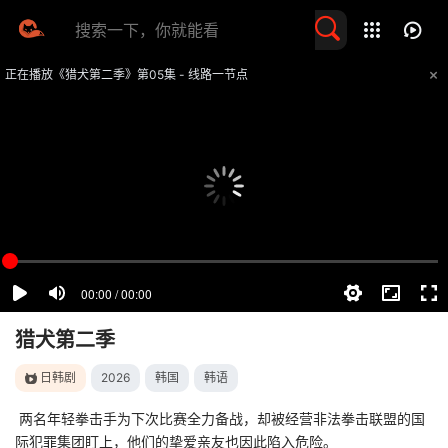
留言求片
正在播放《猎犬第二季》第05集 - 线路一节点
提醒
不要轻易相信视频中的任何广告，谨防上当受骗
技巧
如遇视频无法播放或加载速度慢，可尝试切换播放线路
猎犬第二季
日韩剧
2026
韩国
韩语
两名年轻拳击手为下次比赛全力备战，却被经营非法拳击联盟的国
际犯罪集团盯上，他们的挚爱亲友也因此陷入危险。