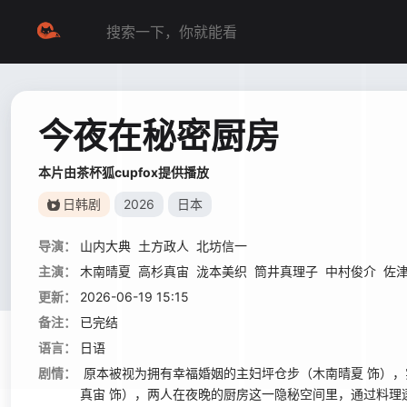
今夜在秘密厨房
本片由茶杯狐cupfox提供播放
日韩剧
2026
日本
导演：
山内大典
土方政人
北坊信一
主演：
木南晴夏
高杉真宙
泷本美织
筒井真理子
中村俊介
佐
更新：
2026-06-19 15:15
备注：
已完结
语言：
日语
剧情：
原本被视为拥有幸福婚姻的主妇坪仓步（木南晴夏 饰），
真宙 饰），两人在夜晚的厨房这一隐秘空间里，通过料理逐