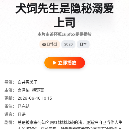
犬饲先生是隐秘溺爱
上司
本片由茶杯狐cupfox提供播放
日韩剧
2026
日本
立即播放
导演：
白井恵美子
主演：
宫泽佑
横野堇
更新：
2026-06-10 10:15
备注：
已完结
语言：
日语
剧情：
总是被拿来与知名网红妹妹比较的渚，逐渐把自己当作人生
中的“配角”。在公司里，她默默仰慕着那位完美又冷静的上