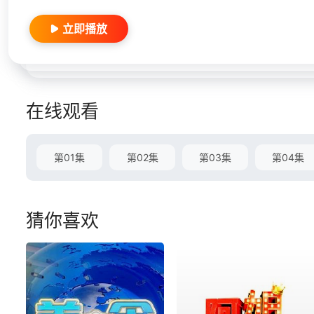
立即播放
在线观看
第01集
第02集
第03集
第04集
猜你喜欢