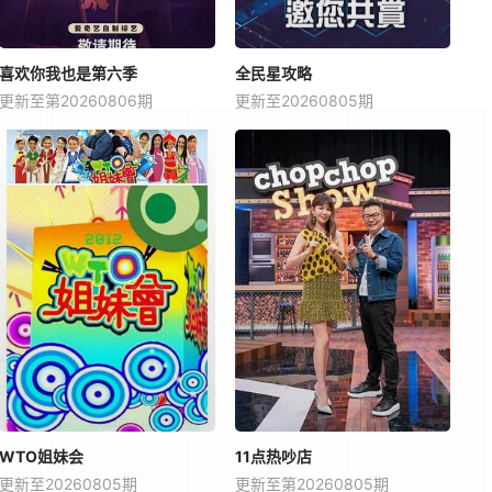
喜欢你我也是第六季
全民星攻略
更新至第20260806期
更新至20260805期
WTO姐妹会
11点热吵店
更新至20260805期
更新至第20260805期