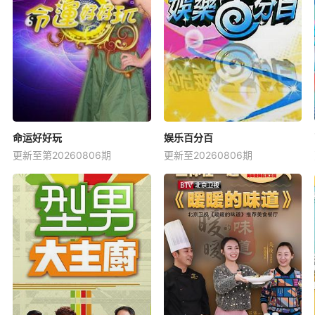
命运好好玩
娱乐百分百
更新至第20260806期
更新至20260806期