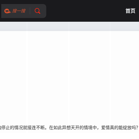
首页
搜一搜
面开始，脑停止的情况就接连不断。在如此异想天开的情境