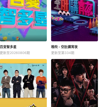
百变智多星
晚吹 - 空肚講宵夜
更新至20260806期
更新至第334期