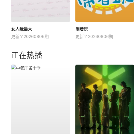
女人我最大
闹着玩
更新至20260806期
更新至20260806期
正在热播