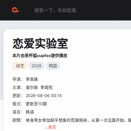
恋爱实验室
本片由茶杯狐cupfox提供播放
综艺
2026
韩国
导演：
李真姝
主演：
查尔斯
李周宪
更新：
2026-08-06 00:15
备注：
更新至10期
语言：
韩语
剧情：
单身男女参加超乎想象的荒唐相亲，从第一次见
...
全文