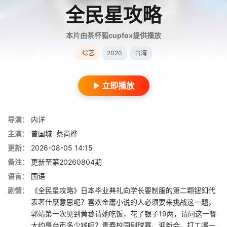
全民星攻略
本片由茶杯狐cupfox提供播放
综艺
2020
台湾
立即播放
导演：
内详
主演：
曾国城
蔡尚桦
更新：
2026-08-05 14:15
备注：
更新至第20260804期
语言：
国语
剧情：
《全民星攻略》日本毕业典礼向学长要制服的第二颗钮釦代
表著什麽意思呢？喜欢金庸小说的人必须要来挑战这一题，
郭靖第一次见到黄蓉请她吃饭，花了银子19两，请问这一餐
大约是台币多少钱呢？青春校园剧球赛、迎新会、打工哪一