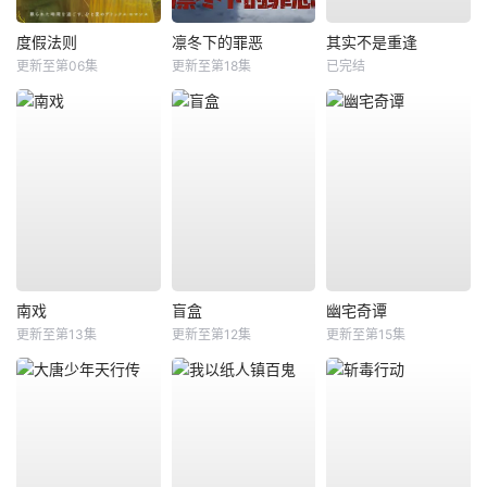
度假法则
凛冬下的罪恶
其实不是重逢
更新至第06集
更新至第18集
已完结
南戏
盲盒
幽宅奇谭
更新至第13集
更新至第12集
更新至第15集