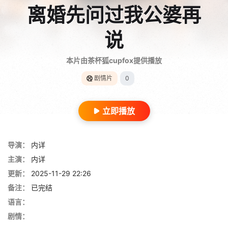
离婚先问过我公婆再
说
本片由茶杯狐cupfox提供播放
剧情片
0
立即播放
导演：
内详
主演：
内详
更新：
2025-11-29 22:26
备注：
已完结
语言：
剧情：