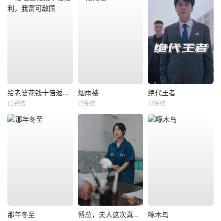
给老婆花钱十倍返利，我富可敌国
烟雨楼
绝代王者
已完结
已完结
已完结
那年冬至
傅总，夫人这次真的死了
啄木鸟