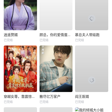
逍遥赘婿
顾总，你的爱情蛋炒饭已送达
慕总夫人带娃跑
已完结
已完结
已完结
穿越女尊，靠震惊系统躺赢
散尽亿万家产
阎王医婿
已完结
已完结
已完结