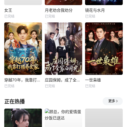
女王
月老劝合我劝分
镜花与水月
已完结
已完结
已完结
穿越70年，我靠打猎养全家
庄园保姆，成了全家白月光
一世枭雄
已完结
已完结
已完结
正在热播
更多