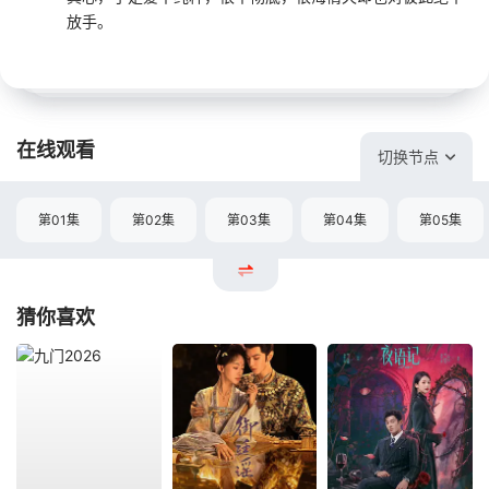
放手。
在线观看
切换节点
第01集
第02集
第03集
第04集
第05集
猜你喜欢