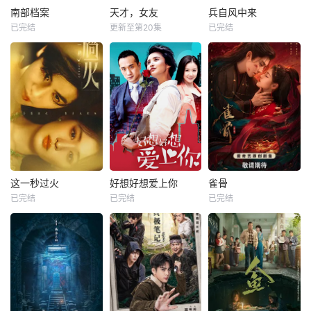
南部档案
天才，女友
兵自风中来
已完结
更新至第20集
已完结
这一秒过火
好想好想爱上你
雀骨
已完结
已完结
已完结