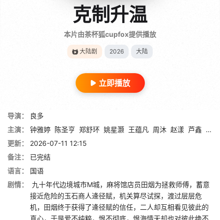
克制升温
本片由茶杯狐cupfox提供播放
大陆剧
2026
大陆
立即播放
导演：
良多
主演：
钟雅婷
陈圣亨
郑舒环
姚星灏
王蕴凡
周沐
赵漾
芦鑫
丁晓
更新：
2026-07-11 12:15
备注：
已完结
语言：
国语
剧情：
九十年代边境城市M城，麻将馆店员田烟为拯救师傅，蓄意
接近危险的玉石商人逄径赋，机关算尽试探，渡过层层危
机，田烟终于获得了逄径赋的信任，二人却互相看见彼此的
真心，于是爱不纯粹，恨不彻底，恨海情天却也对彼此绝不