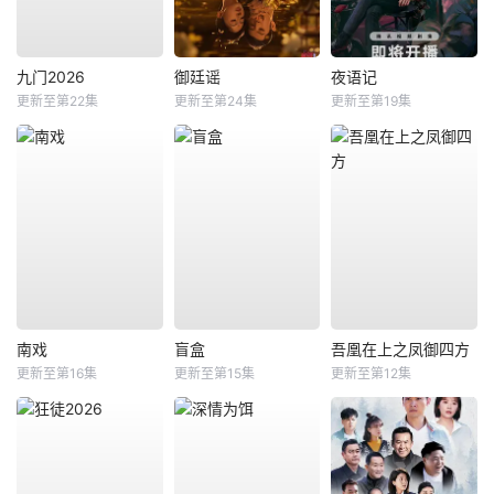
九门2026
御廷谣
夜语记
更新至第22集
更新至第24集
更新至第19集
南戏
盲盒
吾凰在上之凤御四方
更新至第16集
更新至第15集
更新至第12集