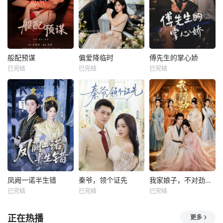
般配预谋
偏爱降临时
傅先生的掌心娇
已完结
已完结
已完结
凤阙一诺半生错
秦爷，领个证先
我家娘子，不对劲第四季
已完结
已完结
已完结
正在热播
更多