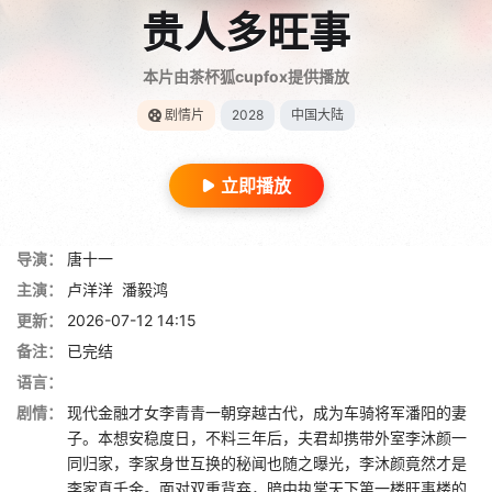
贵人多旺事
本片由茶杯狐cupfox提供播放
剧情片
2028
中国大陆
立即播放
导演：
唐十一
主演：
卢洋洋
潘毅鸿
更新：
2026-07-12 14:15
备注：
已完结
语言：
剧情：
现代金融才女李青青一朝穿越古代，成为车骑将军潘阳的妻
子。本想安稳度日，不料三年后，夫君却携带外室李沐颜一
同归家，李家身世互换的秘闻也随之曝光，李沐颜竟然才是
李家真千金。面对双重背弃，暗中执掌天下第一楼旺事楼的