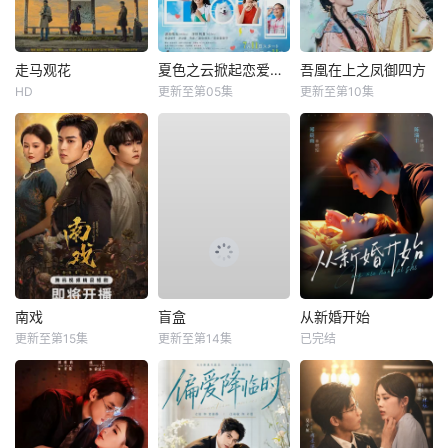
走马观花
夏色之云掀起恋爱与风暴
吾凰在上之凤御四方
HD
更新至第05集
更新至第10集
南戏
盲盒
从新婚开始
更新至第15集
更新至第14集
已完结