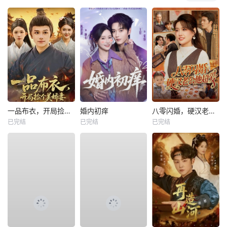
一品布衣，开局捡个美娇妻
婚内初痒
八零闪婚，硬汉老公他超爱
已完结
已完结
已完结