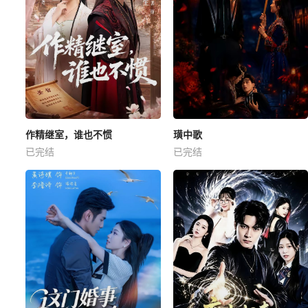
作精继室，谁也不惯
璜中歌
已完结
已完结