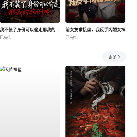
我不装了身份可以偷走那我的病例呢
前女友求接盘，我反手闪婚女神
已完结
已完结
更多