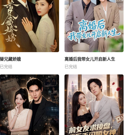
替兄藏娇娥
离婚后我带女儿开启新人生
已完结
已完结