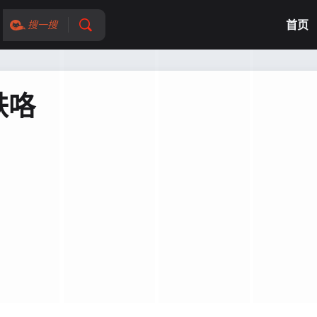
首页
搜一搜
铁咯