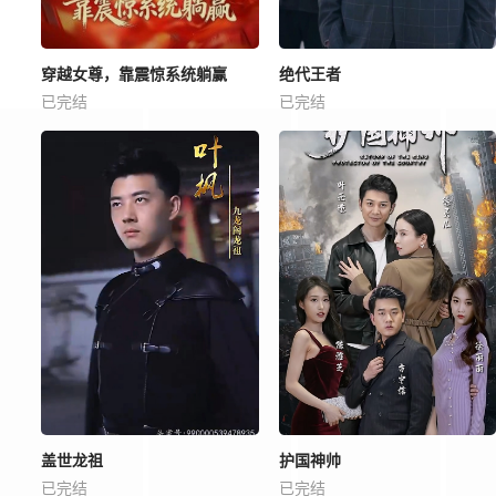
穿越女尊，靠震惊系统躺赢
绝代王者
已完结
已完结
盖世龙祖
护国神帅
已完结
已完结