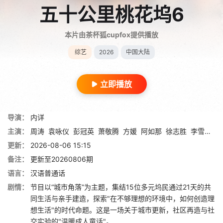
五十公里桃花坞6
本片由茶杯狐cupfox提供播放
综艺
2026
中国大陆
立即播放
导演：
内详
主演：
周涛
袁咏仪
彭冠英
萧敬腾
方媛
阿如那
徐志胜
李雪琴
李
更新：
2026-08-06 15:15
备注：
更新至20260806期
语言：
汉语普通话
剧情：
节目以“城市角落”为主题，集结15位多元坞民通过21天的共
同生活与亲手建造，探索"在不够理想的环境中，如何创造理
想生活"的时代命题。这是一场关于城市更新，社区再造与社
交实验的"温暖成人童话"。