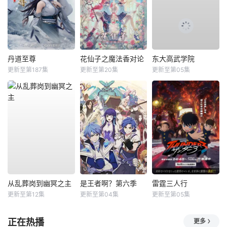
丹道至尊
花仙子之魔法香对论
东大高武学院
更新至第187集
更新至第20集
更新至第05集
从乱葬岗到幽冥之主
是王者啊？第六季
雷霆三人行
更新至第12集
更新至第04集
更新至第05集
正在热播
更多