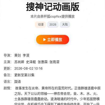
搜神记动画版
本片由茶杯狐cupfox提供播放
动漫
2026
大陆
立即播放
导演：
黄剑
李濛
主演：
苏尚卿
史泽鲲
张惠霖
张雨濛
更新：
2026-08-02 10:16
备注：
更新至第22集
语言：
国语
剧情：
故事发生在炎帝、黄帝所在的蛮荒时代。正值群雄逐鹿中原
之际，天下公认的领袖——神农帝去世，金、木、水、火、
土各族群雄皆蠢蠢欲动。波涛暗涌的时代中，少年拓拔野横
空出世，在机缘巧合下得到了神农帝临终传承，开始了一段