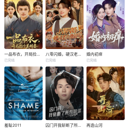
一品布衣，开局捡个美娇妻
八零闪婚，硬汉老公他超爱
婚内初痒
已完结
已完结
已完结
羞耻2011
囚门开我斩断了所有阴谋
再造山河