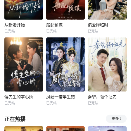
从新婚开始
般配预谋
偏爱降临时
已完结
已完结
已完结
傅先生的掌心娇
凤阙一诺半生错
秦爷，领个证先
已完结
已完结
已完结
正在热播
更多