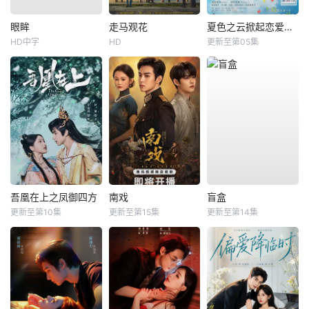
眼眸
走马观花
夏色之云掀起恋爱与风暴
HD中字
HD
更新至第05集
吾凰在上之凤御四方
南戏
盲盒
更新至第10集
更新至第15集
更新至第14集