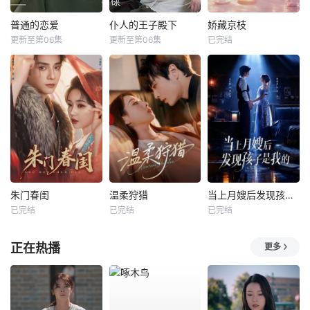
普通的恋爱
仆人的王子殿下
娇藏京枝
更新至第06集
更新至第06集
已完结
朱门春闺
温柔狩猎
当上月嫂后发现孩子是我的
已完结
已完结
已完结
正在热播
更多