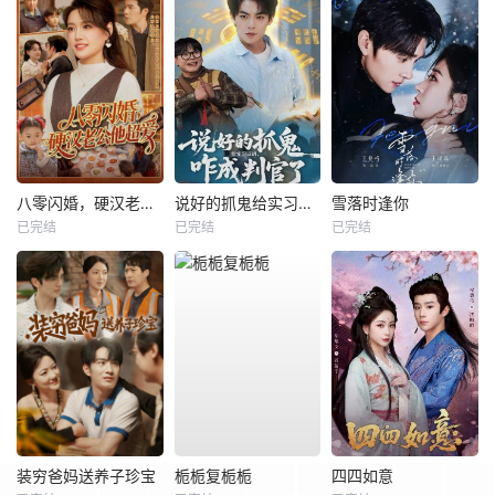
八零闪婚，硬汉老公他超爱
说好的抓鬼给实习证明，咋成判官了
雪落时逢你
已完结
已完结
已完结
装穷爸妈送养子珍宝
栀栀复栀栀
四四如意