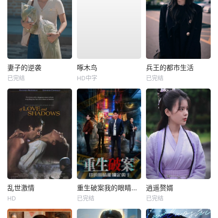
妻子的逆袭
啄木鸟
兵王的都市生活
已完结
HD中字
已完结
乱世激情
重生破案我的眼睛能锁定凶手
逍遥赘婿
HD
已完结
已完结