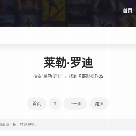
首页
莱勒·罗迪
搜索"莱勒·罗迪" ，找到
0
部影视作品
首页
1
下一页
尾页
影视资源上传、存储服务。