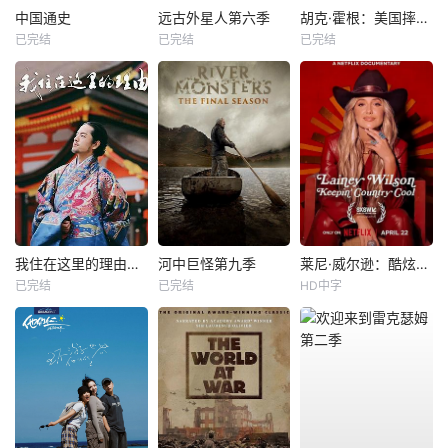
中国通史
远古外星人第六季
胡克·霍根：美国摔角传奇
已完结
已完结
已完结
我住在这里的理由第二季
河中巨怪第九季
莱尼·威尔逊：酷炫乡村乐
已完结
已完结
HD中字