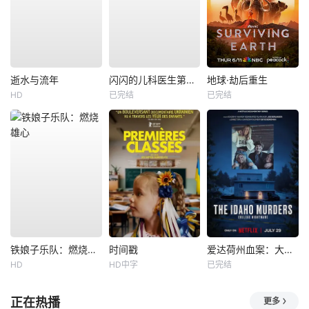
逝水与流年
闪闪的儿科医生第四季
地球·劫后重生
HD
已完结
已完结
铁娘子乐队：燃烧雄心
时间戳
爱达荷州血案：大学梦魇
HD
HD中字
已完结
正在热播
更多