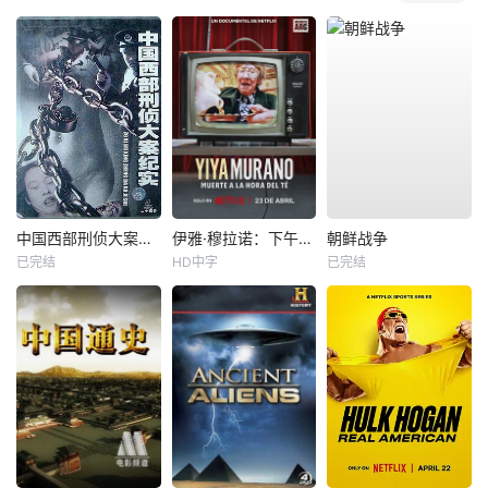
中国西部刑侦大案纪实
伊雅·穆拉诺：下午茶杀机
朝鲜战争
已完结
HD中字
已完结