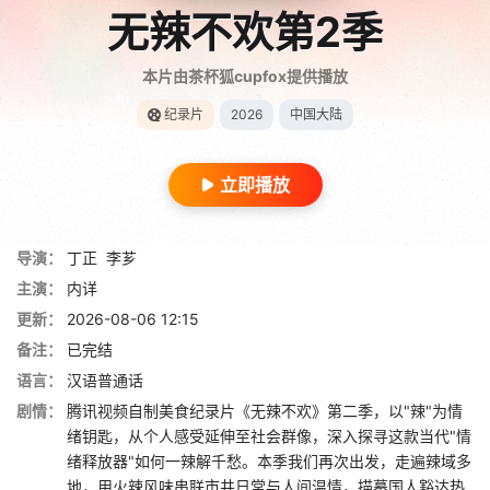
无辣不欢第2季
本片由茶杯狐cupfox提供播放
纪录片
2026
中国大陆
立即播放
导演：
丁正
李芗
主演：
内详
更新：
2026-08-06 12:15
备注：
已完结
语言：
汉语普通话
剧情：
腾讯视频自制美食纪录片《无辣不欢》第二季，以"辣"为情
绪钥匙，从个人感受延伸至社会群像，深入探寻这款当代"情
绪释放器"如何一辣解千愁。本季我们再次出发，走遍辣域多
地，用火辣风味串联市井日常与人间温情，描摹国人豁达热