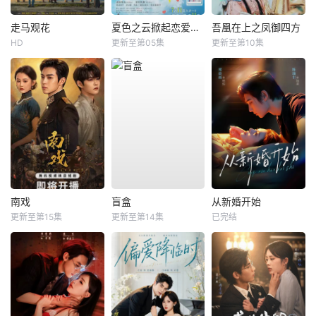
走马观花
夏色之云掀起恋爱与风暴
吾凰在上之凤御四方
HD
更新至第05集
更新至第10集
南戏
盲盒
从新婚开始
更新至第15集
更新至第14集
已完结