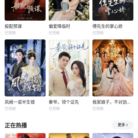
般配预谋
偏爱降临时
傅先生的掌心娇
已完结
已完结
已完结
凤阙一诺半生错
秦爷，领个证先
我家娘子，不对劲第四季
已完结
已完结
已完结
正在热播
更多