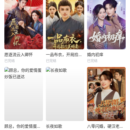
愿逐流云入卿怀
一品布衣，开局捡个美娇妻
婚内初痒
已完结
已完结
已完结
顾总，你的爱情蛋炒饭已送达
长夜如歌
八零闪婚，硬汉老公他超爱