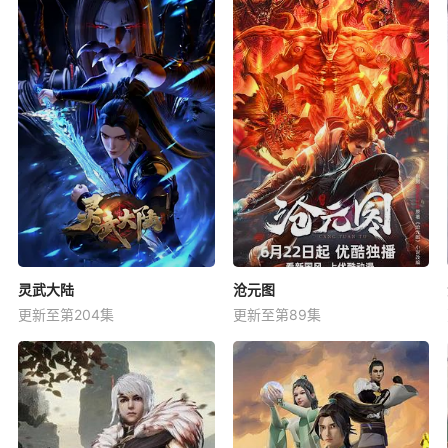
灵武大陆
沧元图
更新至第204集
更新至第89集