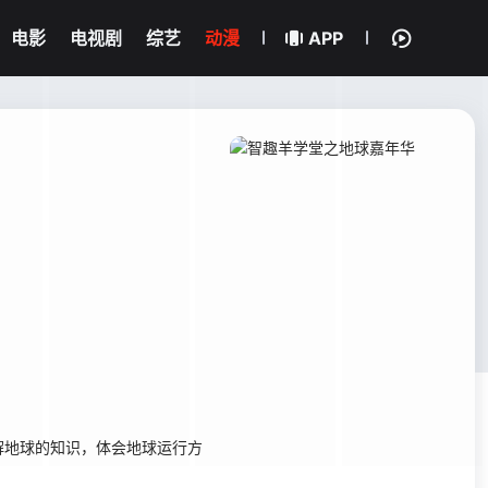
电影
电视剧
综艺
动漫
APP
解地球的知识，体会地球运行方