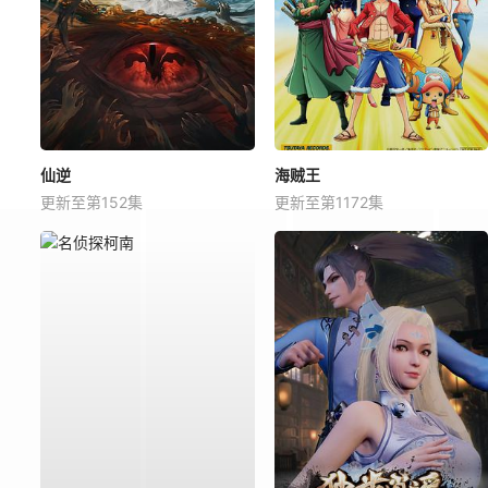
仙逆
海贼王
更新至第152集
更新至第1172集