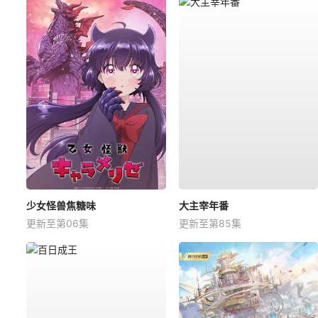
少女怪兽焦糖味
大主宰年番
更新至第06集
更新至第85集