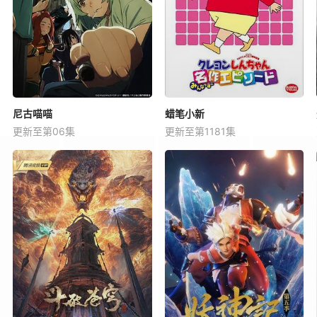
尼古喵喵
蜡笔小新
更新至第06集
更新至第1181集