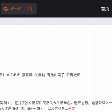
首页
搜一搜
平井まさあき
猫背椿
关根勤
有働由美子
佐野史郎
美 饰），在儿子独立离家后突然失去生活重心。迷茫之际，她意外进入一
江户海弥（松山研一 饰），以及性格各...
全文