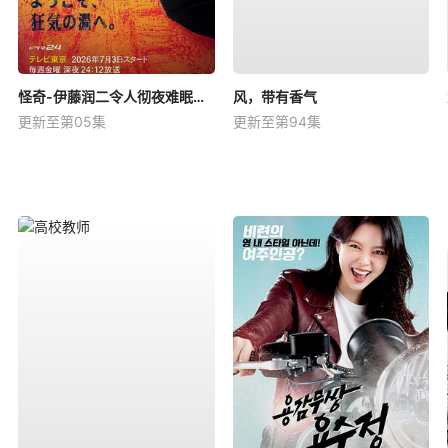
怪奇-伊藤润二令人彻夜难眠的奇异故事－
风，带有香气
更新至第05集
更新至第94集