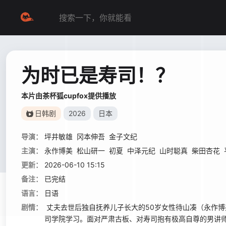
为时已是寿司！？
本片由茶杯狐cupfox提供播放
日韩剧
2026
日本
导演：
坪井敏雄
冈本伸吾
金子文纪
主演：
永作博美
松山研一
初夏
中泽元纪
山时聪真
柴田杏花
更新：
2026-06-10 15:15
备注：
已完结
语言：
日语
剧情：
丈夫去世后独自抚养儿子长大的50岁女性待山凑（永作博
司学院学习。面对严肃古板、对寿司抱有极高自尊的男讲师大