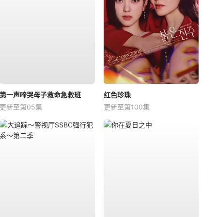
第一声啼哭母子救命急救班
红色珍珠
更新至第05集
更新至第100集