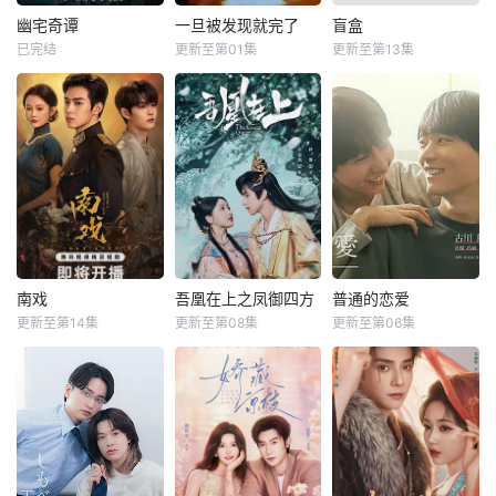
幽宅奇谭
一旦被发现就完了
盲盒
已完结
更新至第01集
更新至第13集
南戏
吾凰在上之凤御四方
普通的恋爱
更新至第14集
更新至第08集
更新至第06集