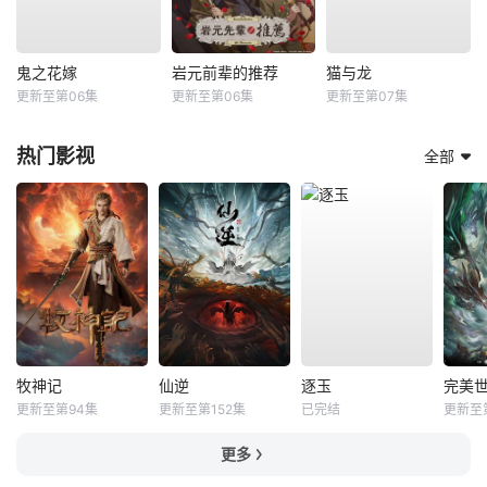
鬼之花嫁
岩元前辈的推荐
猫与龙
更新至第06集
更新至第06集
更新至第07集
热门影视
全部
牧神记
仙逆
逐玉
完美
更新至第94集
更新至第152集
已完结
更新至第
更多