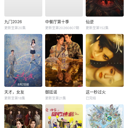
九门2026
中餐厅第十季
仙逆
更新至第20集
更新至第20260807期
更新至第152集
天才，女友
御廷谣
这一秒过火
更新至第18集
更新至第21集
已完结