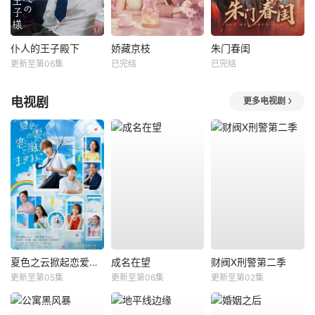
仆人的王子殿下
娇藏京枝
朱门春闺
更新至第06集
已完结
已完结
电视剧
更多电视剧
夏色之云掀起恋爱与风暴
成名在望
财阀X刑警第二季
更新至第05集
更新至第06集
更新至第02集