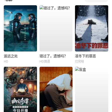
遥远之处
错过了，遗憾吗？
凛冬下的罪恶
HD
HD国语
已完结