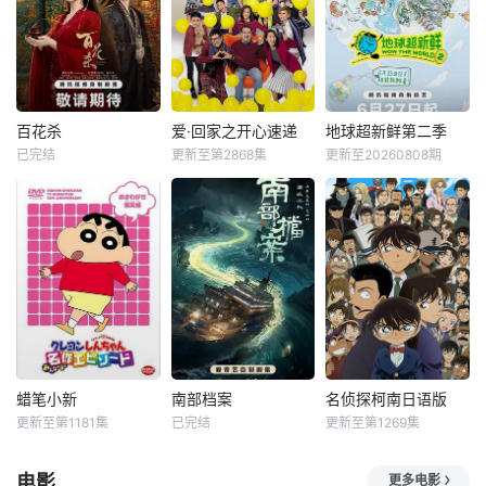
百花杀
爱·回家之开心速递
地球超新鲜第二季
已完结
更新至第2868集
更新至20260808期
蜡笔小新
南部档案
名侦探柯南日语版
更新至第1181集
已完结
更新至第1269集
电影
更多电影